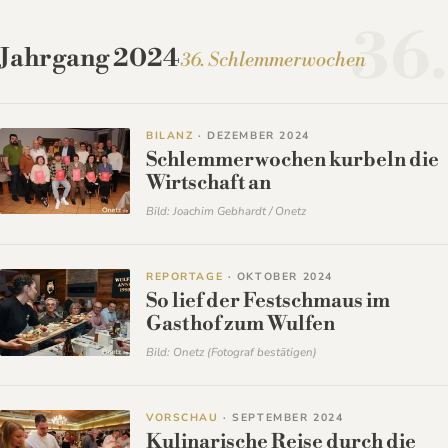
36.
Jahrgang 2024
36. Schlemmerwochen
BILANZ
· DEZEMBER 2024
Schlemmerwochen kurbeln die
Wirtschaft an
Bild: Joachim Gebhardt / Onetz
REPORTAGE
· OKTOBER 2024
So lief der Festschmaus im
Gasthof zum Wulfen
Bild: Onetz (Fotograf bestätigen)
VORSCHAU
· SEPTEMBER 2024
Kulinarische Reise durch die