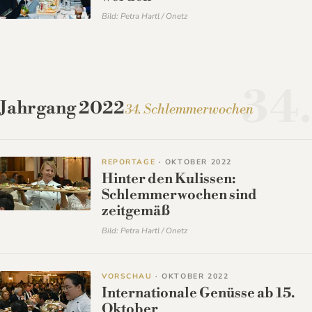
Bild: Petra Hartl / Onetz
34.
Jahrgang 2022
34. Schlemmerwochen
REPORTAGE
· OKTOBER 2022
Hinter den Kulissen:
Schlemmerwochen sind
zeitgemäß
Bild: Petra Hartl / Onetz
VORSCHAU
· OKTOBER 2022
Internationale Genüsse ab 15.
Oktober