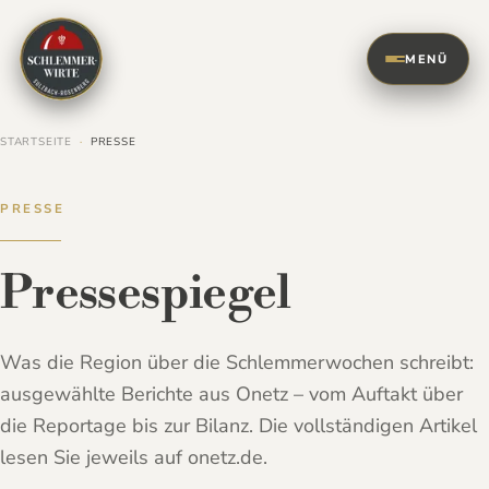
SCHLEMMERWIRTE
Sulzbach-Rosenberg
MENÜ
Schlemmerwochen
STARTSEITE
·
PRESSE
Genusskompass
PRESSE
Über uns
Pressespiegel
Freunde
Was die Region über die Schlemmerwochen schreibt:
ausgewählte Berichte aus Onetz – vom Auftakt über
Presse
die Reportage bis zur Bilanz. Die vollständigen Artikel
lesen Sie jeweils auf onetz.de.