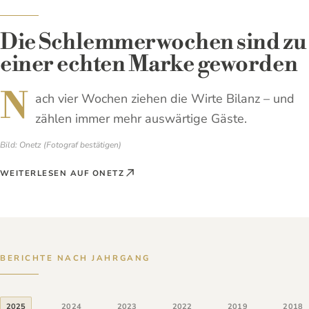
MAGAZIN 2026 DURCHBLÄTTERN
Die Schlemmerwochen sind zu
einer echten Marke geworden
N
ach vier Wochen ziehen die Wirte Bilanz – und
zählen immer mehr auswärtige Gäste.
Bild: Onetz (Fotograf bestätigen)
WEITERLESEN AUF ONETZ
BERICHTE NACH JAHRGANG
2025
2024
2023
2022
2019
2018